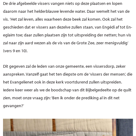
De drie afgebeelde vissers vangen niets op deze plaatsen en lopen
daarom naar het helderblauwe levende water. Daar wemelt het van de
vis. ’Het zal leven, alles waarheen deze beek zal komen. Ook zal het
geschieden dat er vissers aan dezelve zullen staan, van Engédi af tot En-
eglaïm toe; daar zullen plaatsen zijn tot uitspreiding der netten; hun vis
zal naar zijn aard wezen als de vis van de Grote Zee, zeer menigvuldig’
(vers 9 en 10).
Dit gegeven zal de leden van onze gemeente, een vissersdorp, zeker
aanspreken. Vanzelf gaat het ten diepste om de ‘vissers der mensen’, die
het Evangelienet ook in deze kerk voortdurend zullen uitspreiden.
Iedere keer weer als we de boodschap van dit Bijbelgedeelte op de quilt
zien, moet onze vraag zijn: ‘Ben ik onder de prediking al in dit net
gevangen?’