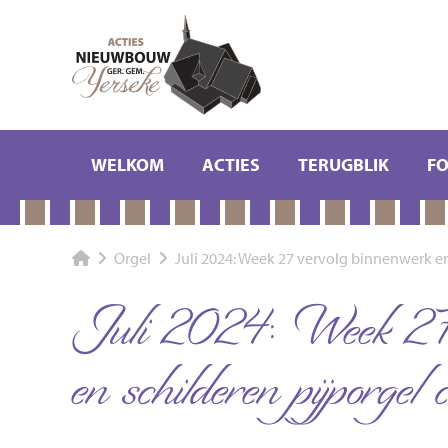
WELKOM
ACTIES
TERUGBLIK
F
Orgel
Juli 2024: Week 27 vervolg binnenwerk en
Juli 2024: Week 27 v
en schilderen pijporgel c